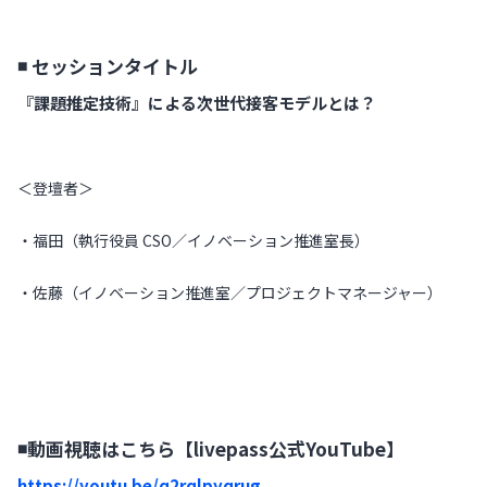
◾️ セッションタイトル
『課題推定技術』による次世代接客モデルとは？
＜登壇者＞
・福田（執行役員 CSO／イノベーション推進室長）
・佐藤（イノベーション推進室／プロジェクトマネージャー）
◾️動画視聴はこちら【livepass公式YouTube】
https://youtu.be/q2rqlpyqrug