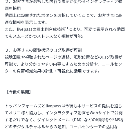
２、お客さまが選択した内容で表示が変わるインタラクティブ動
画を採用
動画上に設置されたボタンを選択していくことで、お客さまに最
適な情報を表示します。
*1
また、livepassの端末側合成技術
により、可変で表示される動画
でもスムーズかつストレスなく視聴が可能。
３、お客さまの閲覧状況のログ取得が可能
視聴回数や視聴されたページの遷移、離脱位置などのログ取得が
可能で、より分かりやすい内容にするための分析や、コールセン
ターの負荷軽減効果の計測・可視化に活用できます。
【今後の展開】
トッパンフォームズとlivepassは今後も本サービスの提供を通じ
てオリコ様と協力し、インタラクティブ動画をWebサイトで公開
するだけでなく、ダイレクトメール（DM）などの印刷物やSMSな
どのデジタルチャネルからの通知、コールセンターでの活用な